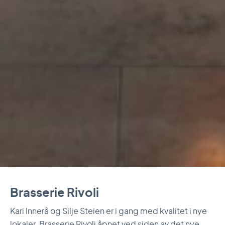
Brasserie Rivoli
Kari Innerå og Silje Steien er i gang med kvalitet i nye
lokaler. Brasserie Rivoli åpnet ved siden av det nye